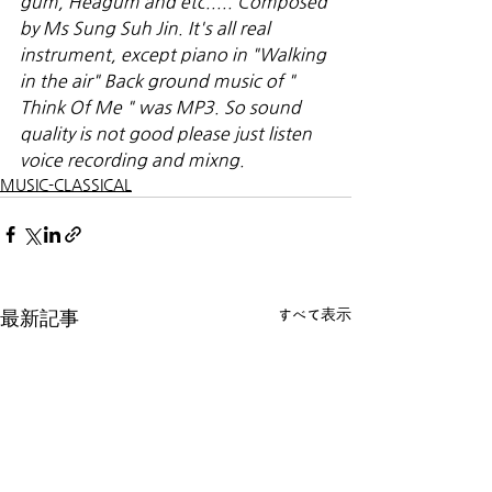
gum, Heagum and etc..... Composed 
by Ms Sung Suh Jin. It's all real 
instrument, except piano in "Walking 
in the air" Back ground music of " 
Think Of Me " was MP3. So sound 
quality is not good please just listen 
voice recording and mixng.
MUSIC-CLASSICAL
すべて表示
最新記事