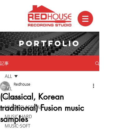
PORTFOLIO
記事
ALL
Redhouse
ALL
(Classical, Korean
VIDEOS
traditional) Fusion music
MUSIC-CLASSICAL
samples
MUSIC-HARD
MUSIC-SOFT