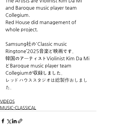
The Artists are Violinist Kim Da Mi 
and Baroque music player team 
Collegium. 
Red House did management of 
whole project.
Samsung社の'Classic music 
Ringtone’2025音楽ど映画です。
韓国のアーティストViolinist Kim Da Mi
どBaroque music player team 
Collegiumが収録しました。
レッドハウススタジオは総製作おしまし
た。
VIDEOS
MUSIC-CLASSICAL