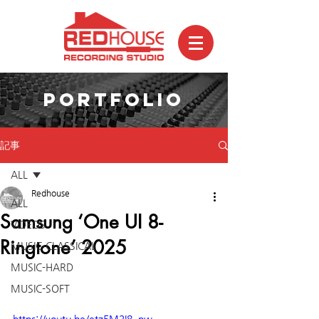
PORTFOLIO
記事
ALL
Redhouse
ALL
Samsung ‘One UI 8-
VIDEOS
Ringtone’ 2025
MUSIC-CLASSICAL
MUSIC-HARD
MUSIC-SOFT