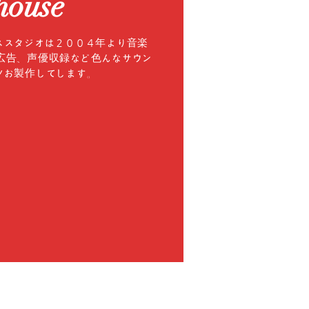
house
ススタジオは２００４年より音楽
広告、声優収録など色んなサウン
ツお製作してします。