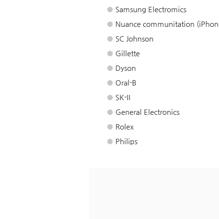
●
Samsung Electromics
●
Nuance communitation (iPhone
●
SC Johnson
●
Gillette
●
Dyson
●
Oral-B
●
SK-II
●
General Electronics
●
Rolex
●
Philips