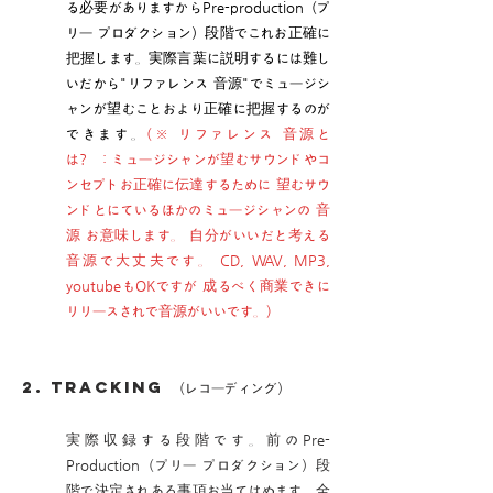
る必要がありますからPre-production（プ
リー プロダクション）段階でこれお正確に
把握します。実際言葉に説明するには難し
いだから"リファレンス 音源"でミュージシ
ャンが望むことおより正確に把握するのが
できます。
(※
リファレンス 音源と
は? : ミュージシャンが望むサウンドやコ
ンセプトお正確に伝達するために 望むサウ
ンドとにているほかのミュージシャンの 音
源 お意味します。 自分がいいだと考える
音源で大丈夫です。 CD, WAV, MP3,
youtubeもOKですが 成るべく商業できに
リリースされで音源がいいです。
)
2. TRACKING
（レコーディング）
実際収録する段階です。前のPre-
Production（プリー プロダクション）段
階で決定されある事項お当てはめます。全