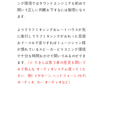
ング環境ではサウンドエンジニアも初めて
聞いて正しい判断お下するには無理になり
ます。
よりてラフミキシングおレートハウスが先
に進行してラフミキシングがおわった音源
おイーメルで送りすればミュージシャン様
が慣れているスピーカーどリスニング環境
で十分な時間おかけて聞いてみるのができ
ます。
(※ できらば第３者の意見も聞いて
みて色んな オーディオシステム使ってくだ
さい。例) イヤホーン,ヘッドフォーン,Hi-Fi
オーディオ, カー・オーディオなど）
4. MIXING AND
MASTERING
（ミキシングとマスタリン
グ）