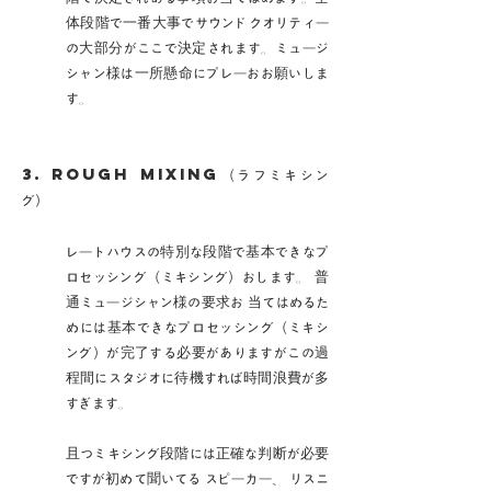
体段階で一番大事でサウンドクオリティー
の大部分がここで決定されます。ミュージ
シャン様は一所懸命にプレーおお願いしま
す。
3. ROUGH MIXING
（ラフミキシン
グ）
レートハウスの特別な段階で基本できなプ
ロセッシング（ミキシング）おします。 普
通ミュージシャン様の要求お 当てはめるた
めには基本できなプロセッシング（ミキシ
ング）が完了する必要がありますがこの過
程間にスタジオに待機すれば時間浪費が多
すぎます。
且つミキシング段階には正確な判断が必要
ですが初めて聞いてる スピーカー、 リスニ