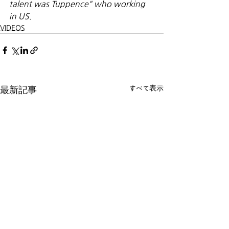
talent was Tuppence" who working 
in US.
VIDEOS
すべて表示
最新記事