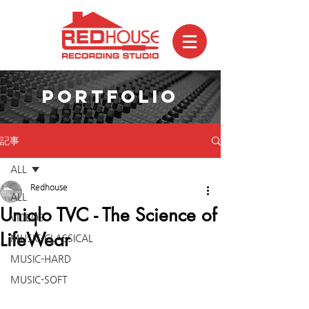
PORTFOLIO
記事
ALL
Redhouse
ALL
Uniqlo TVC - The Science of
VIDEOS
LifeWear
MUSIC-CLASSICAL
MUSIC-HARD
MUSIC-SOFT