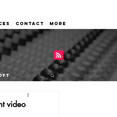
CES
CONTACT
More
OFT
nt video