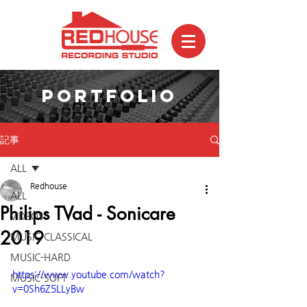
PORTFOLIO
記事
ALL
Redhouse
ALL
Philips TVad - Sonicare
VIDEOS
2019
MUSIC-CLASSICAL
MUSIC-HARD
https://www.youtube.com/watch?
MUSIC-SOFT
v=0Sh6Z5LLyBw