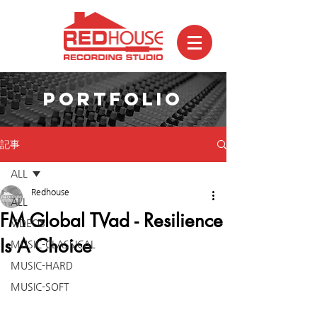
PORTFOLIO
記事
ALL
Redhouse
ALL
FM Global TVad - Resilience
VIDEOS
Is A Choice
MUSIC-CLASSICAL
MUSIC-HARD
MUSIC-SOFT