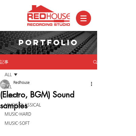
PORTFOLIO
記事
ALL
Redhouse
ALL
(Electro, BGM) Sound
VIDEOS
samples
MUSIC-CLASSICAL
MUSIC-HARD
MUSIC-SOFT