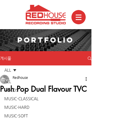
PORTFOLIO
게시물
ALL
Redhouse
ALL
Push Pop Dual Flavour TVC
VIDEOS
MUSIC-CLASSICAL
MUSIC-HARD
MUSIC-SOFT