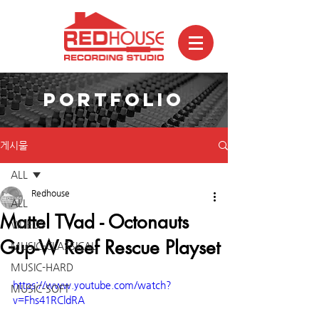
PORTFOLIO
게시물
ALL
Redhouse
ALL
Mattel TVad - Octonauts
VIDEOS
Gup-W Reef Rescue Playset
MUSIC-CLASSICAL
MUSIC-HARD
https://www.youtube.com/watch?
MUSIC-SOFT
v=Fhs41RCldRA