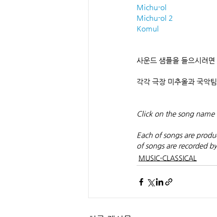
Michu-ol
Michu-ol 2
Komul
사운드 샘플을 들으시려면
각각 극장 미추올과 국악팀
Click on the song name 
Each of songs are produc
of songs are recorded by
MUSIC-CLASSICAL