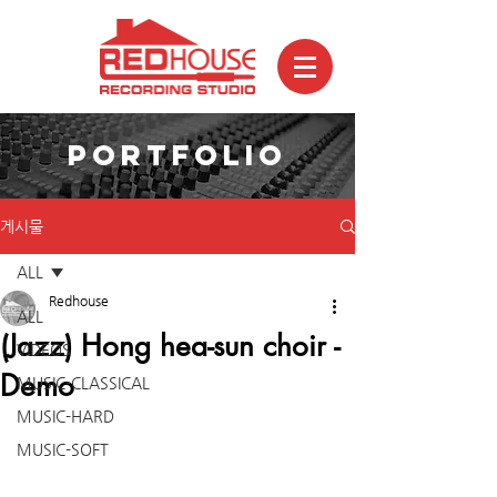
PORTFOLIO
게시물
ALL
Redhouse
ALL
(Jazz) Hong hea-sun choir -
VIDEOS
Demo
MUSIC-CLASSICAL
MUSIC-HARD
MUSIC-SOFT