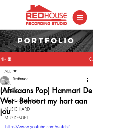
PORTFOLIO
게시물
ALL
Redhouse
ALL
(Afrikaans Pop) Hanmari De
VIDEOS
Wet - Behoort my hart aan
MUSIC-CLASSICAL
jou
MUSIC-HARD
MUSIC-SOFT
https://www.youtube.com/watch?