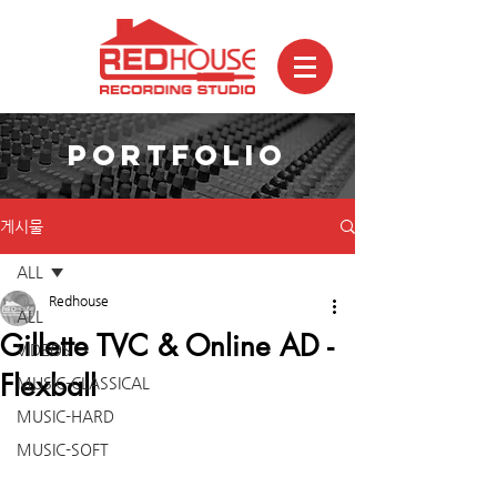
PORTFOLIO
게시물
ALL
Redhouse
ALL
Gillette TVC & Online AD -
VIDEOS
Flexball
MUSIC-CLASSICAL
MUSIC-HARD
MUSIC-SOFT