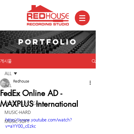
PORTFOLIO
게시물
ALL
Redhouse
ALL
FedEx Online AD -
VIDEOS
MAXPLUS International
MUSIC-CLASSICAL
MUSIC-HARD
https://www.youtube.com/watch?
MUSIC-SOFT
v=aYY00_cEzkc