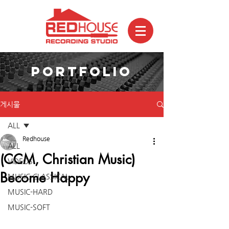
PORTFOLIO
게시물
ALL
Redhouse
ALL
(CCM, Christian Music)
VIDEOS
Become Happy
MUSIC-CLASSICAL
MUSIC-HARD
MUSIC-SOFT