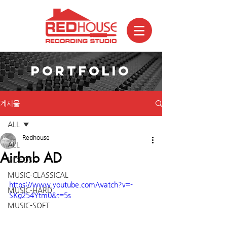
PORTFOLIO
게시물
ALL
Redhouse
ALL
Airbnb AD
VIDEOS
MUSIC-CLASSICAL
https://www.youtube.com/watch?v=-
MUSIC-HARD
SKg254Ytm0&t=5s
MUSIC-SOFT