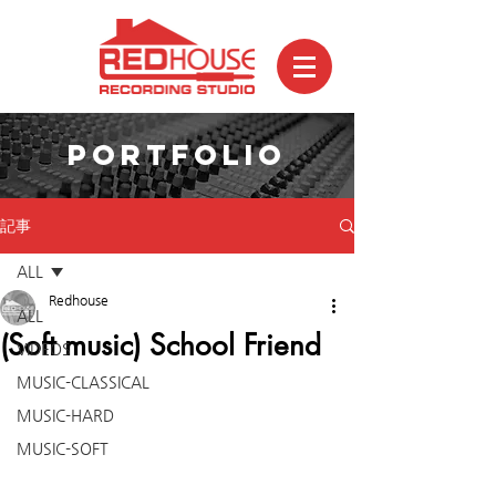
PORTFOLIO
記事
ALL
Redhouse
ALL
(Soft music) School Friend
VIDEOS
MUSIC-CLASSICAL
MUSIC-HARD
MUSIC-SOFT