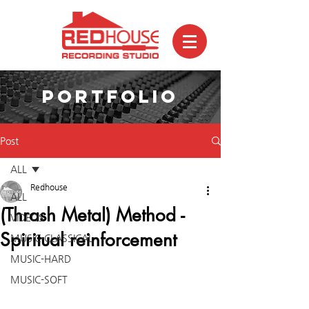
PORTFOLIO
Post
ALL
Redhouse
ALL
(Thrash Metal) Method -
VIDEOS
Spiritual reinforcement
MUSIC-CLASSICAL
MUSIC-HARD
MUSIC-SOFT