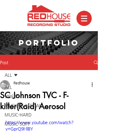
PORTFOLIO
Post
ALL
Redhouse
ALL
SC Johnson TVC - F-
VIDEOS
killer(Raid) Aerosol
MUSIC-CLASSICAL
MUSIC-HARD
https://www.youtube.com/watch?
MUSIC-SOFT
v=GprQ9l-llBY