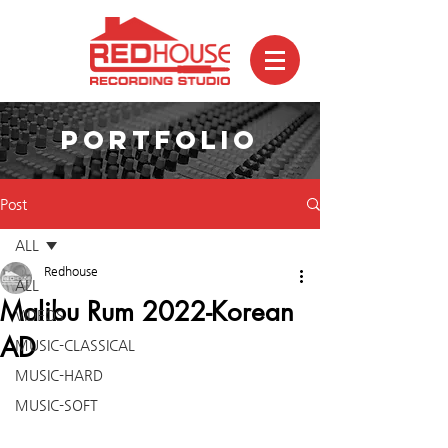
PORTFOLIO
Post
ALL
Redhouse
ALL
Malibu Rum 2022-Korean
VIDEOS
AD
MUSIC-CLASSICAL
MUSIC-HARD
MUSIC-SOFT