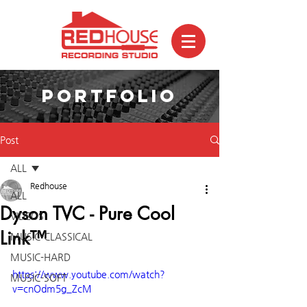
PORTFOLIO
Post
ALL
Redhouse
ALL
Dyson TVC - Pure Cool
VIDEOS
Link™
MUSIC-CLASSICAL
MUSIC-HARD
https://www.youtube.com/watch?
MUSIC-SOFT
v=cnOdm5g_ZcM