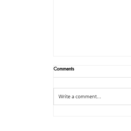
Comments
Write a comment...
Samsung - Making of
Classical Ringtone